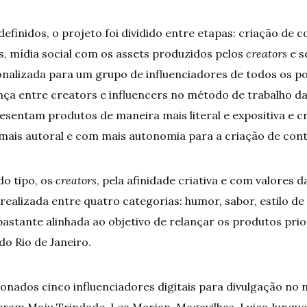
 definidos, o projeto foi dividido entre etapas: criação de
is, mídia social com os assets produzidos pelos
creators
e s
lizada para um grupo de influenciadores de todos os po
ença entre creators e influencers no método de trabalho d
esentam produtos de maneira mais literal e expositiva e c
ais autoral e com mais autonomia para a criação de con
do tipo, os
creators
, pela afinidade criativa e com valores
 realizada entre quatro categorias: humor, sabor, estilo de 
bastante alinhada ao objetivo de relançar os produtos pri
do Rio de Janeiro.
ionados cinco influenciadores digitais para divulgação n
veram Maju Trindade, Lea Marjan, Magavilhas, Luiza Junque