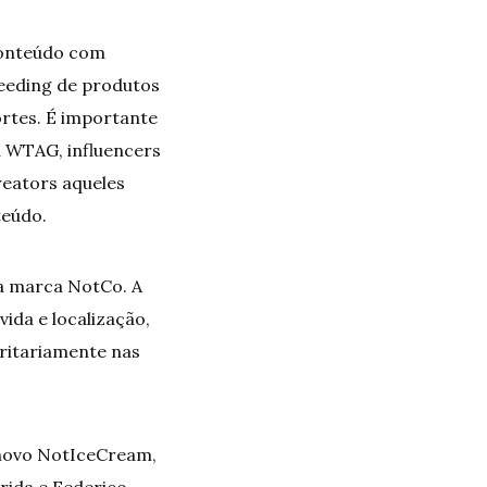
 conteúdo com
eeding de produtos
rtes. É importante
a WTAG, influencers
reators aqueles
teúdo.
 da marca NotCo. A
vida e localização,
oritariamente nas
o novo NotIceCream,
rida e Federico