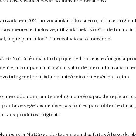
lant based NotIceCream
no mercado brasileiro.
rizada em 2021 no vocabulário brasileiro, a frase origina
versos memes e, inclusive, utilizada pela NotCo, de forma i
l, o que planta faz? Ela revoluciona o mercado.
dtech
NotCo é uma startup que dedica seus esforços à pro
mente, a companhia atingiu o valor de mercado avaliado em 
ovo integrante da lista de unicórnios da América Latina.
o mercado com sua tecnologia que é capaz de replicar pr
plantas e vegetais de diversas fontes para obter texturas
s aos produtos originais.
lvidos pela NotCo se destacam aqueles feitos à base de pl