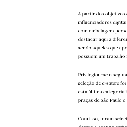
A partir dos objetivos
influenciadores digita
com embalagem persona
destacar aqui a difer
sendo aqueles que apr
possuem um trabalho m
Privilegiou-se o segun
seleção de
creators
foi
esta última categoria 
praças de São Paulo e 
Com isso, foram selec
dentre o casting esti