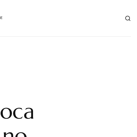
DE
loca
 no