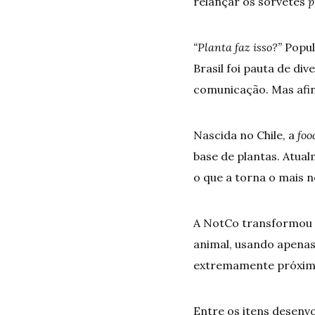
relançar os sorvetes
p
“Planta faz isso?”
Popula
Brasil foi pauta de di
comunicação. Mas afina
Nascida no Chile, a
foo
base de plantas. Atual
o que a torna o mais n
A NotCo transformou 
animal, usando apenas 
extremamente próximo
Entre os itens desenvo