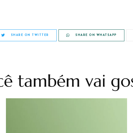
SHARE ON TWITTER
SHARE ON WHATSAPP
ê também vai gos