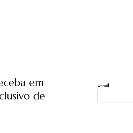
receba em
E-mail
lusivo de