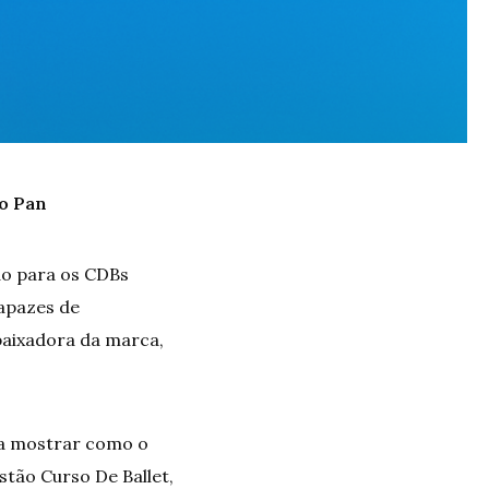
co Pan
do para os CDBs
capazes de
baixadora da marca,
ra mostrar como o
stão Curso De Ballet,