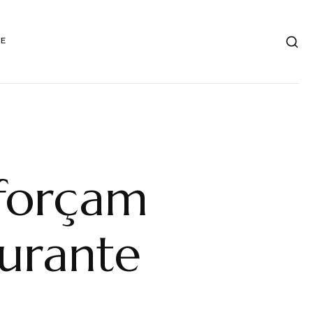
DE
forçam
durante