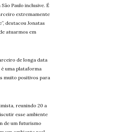
São Paulo inclusive. É
parceiro extremamente
”, destacou Jonatas
 de atuarmos em
arceiro de longa data
M é uma plataforma
 muito positivos para
imista, reunindo 20 a
scutir esse ambiente
am de um futurismo
em um ambiente real,