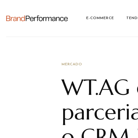
E-COMMERCE
TEND
MERCADO
WT.AG 
parceri
o CRM 