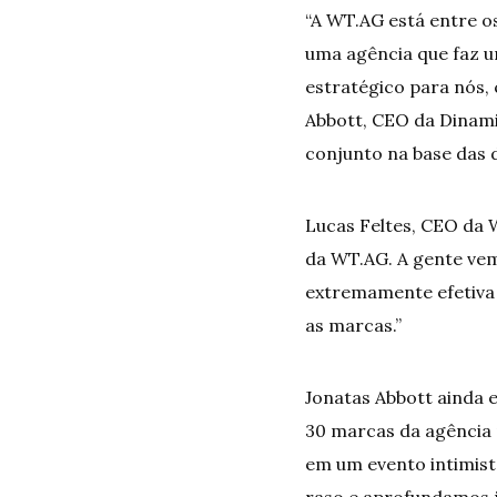
“A WT.AG está entre o
uma agência que faz u
estratégico para nós,
Abbott, CEO da Dinam
conjunto na base das d
Lucas Feltes, CEO da 
da WT.AG. A gente ve
extremamente efetiva
as marcas.”
Jonatas Abbott ainda e
30 marcas da agência
em um evento intimist
raso e aprofundamos j