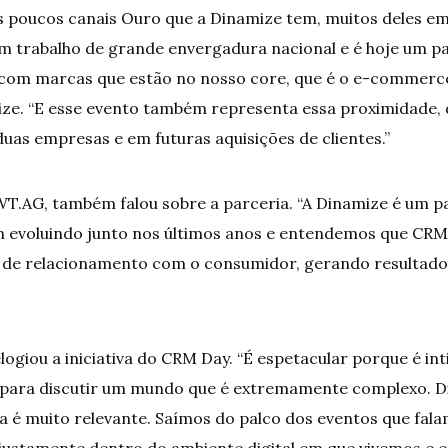
s poucos canais Ouro que a Dinamize tem, muitos deles em 
m trabalho de grande envergadura nacional e é hoje um 
 com marcas que estão no nosso core, que é o e-commerce
ize. “E esse evento também representa essa proximidade,
uas empresas e em futuras aquisições de clientes.”
WT.AG, também falou sobre a parceria. “A Dinamize é um p
m evoluindo junto nos últimos anos e entendemos que CR
 de relacionamento com o consumidor, gerando resultados
logiou a iniciativa do CRM Day. “É espetacular porque é int
 para discutir um mundo que é extremamente complexo. Di
a é muito relevante. Saímos do palco dos eventos que fal
ustamente dentro do ambiente digital em que vivemos e 