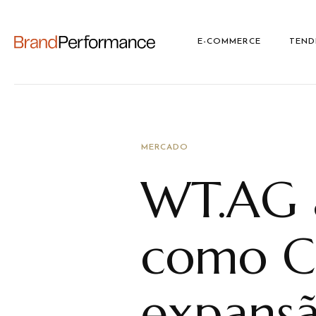
E-COMMERCE
TEND
MERCADO
WT.AG a
como C
expans