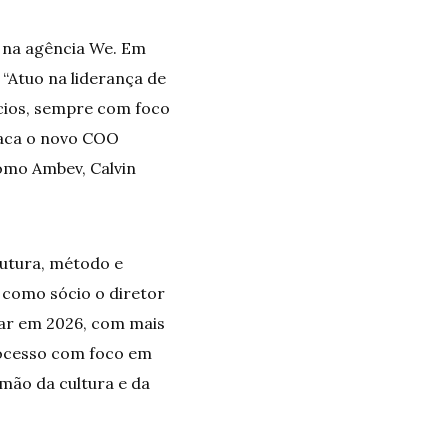
a na agência We. Em
 “Atuo na liderança de
ócios, sempre com foco
taca o novo COO
como Ambev, Calvin
rutura, método e
 como sócio o diretor
r em 2026, com mais
rocesso com foco em
 mão da cultura e da