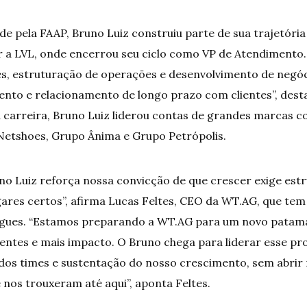
e pela FAAP, Bruno Luiz construiu parte de sua trajetóri
ar a LVL, onde encerrou seu ciclo como VP de Atendimento.
res, estruturação de operações e desenvolvimento de neg
mento e relacionamento de longo prazo com clientes”, des
a carreira, Bruno Luiz liderou contas de grandes marcas 
 Netshoes, Grupo Ânima e Grupo Petrópolis.
no Luiz reforça nossa convicção de que crescer exige est
gares certos”, afirma Lucas Feltes, CEO da
WT.AG
, que tem
igues. “Estamos preparando a
WT.AG
para um novo patama
ientes e mais impacto. O Bruno chega para liderar esse p
o dos times e sustentação do nosso crescimento, sem abrir
e nos trouxeram até aqui”, aponta Feltes.