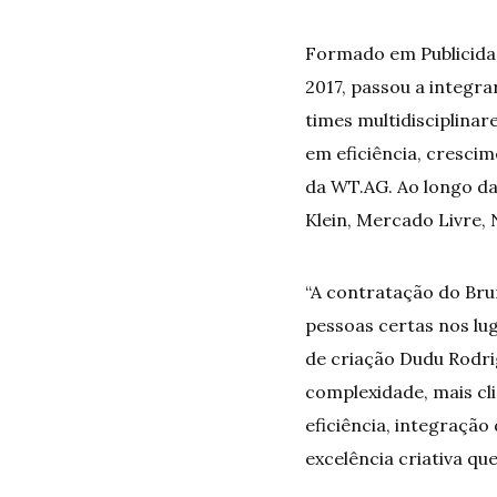
Formado em Publicidad
2017, passou a integr
times multidisciplina
em eficiência, cresci
da
WT.AG
. Ao longo d
Klein, Mercado Livre,
“A contratação do Bru
pessoas certas nos lu
de criação Dudu Rodr
complexidade, mais cl
eficiência, integraçã
excelência criativa qu