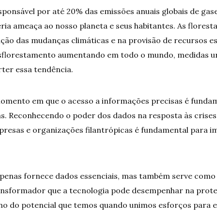
onsável por até 20% das emissões anuais globais de gases
ria ameaça ao nosso planeta e seus habitantes. As flore
ação das mudanças climáticas e na provisão de recursos ess
sflorestamento aumentando em todo o mundo, medidas u
rter essa tendência.
momento em que o acesso a informações precisas é funda
s. Reconhecendo o poder dos dados na resposta às crises 
resas e organizações filantrópicas é fundamental para imp
apenas fornece dados essenciais, mas também serve como
ansformador que a tecnologia pode desempenhar na prote
ho do potencial que temos quando unimos esforços para e