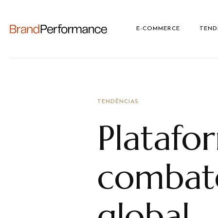
E-COMMERCE
TEND
TENDÊNCIAS
Platafor
combat
global