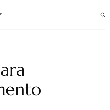
DE
para
mento