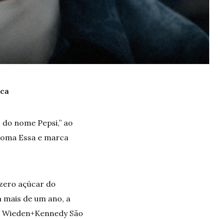
rca
o do nome Pepsi,” ao
 Toma Essa e marca
 zero açúcar do
 mais de um ano, a
cia Wieden+Kennedy São