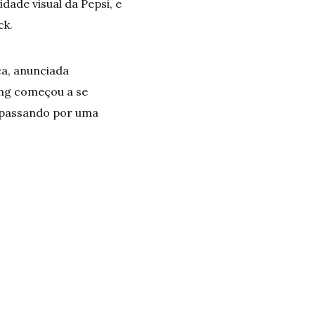
ade visual da Pepsi, e
ck.
ca, anunciada
ing começou a se
o passando por uma