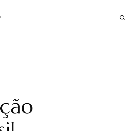
DE
ação
il