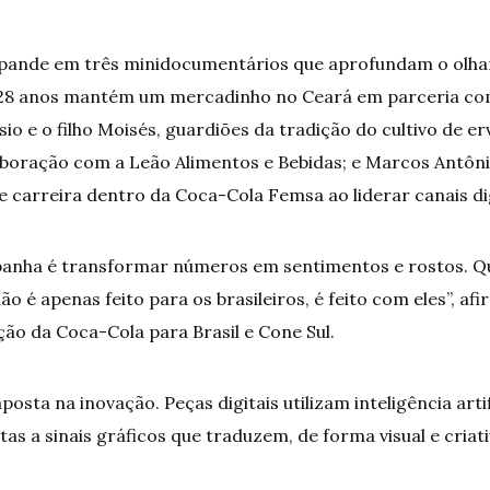
pande em três minidocumentários que aprofundam o olha
á 28 anos mantém um mercadinho no Ceará em parceria com
o e o filho Moisés, guardiões da tradição do cultivo de e
boração com a Leão Alimentos e Bebidas; e Marcos Antôni
e carreira dentro da Coca-Cola Femsa ao liderar canais dig
mpanha é transformar números em sentimentos e rostos. 
o é apenas feito para os brasileiros, é feito com eles”, af
ão da Coca-Cola para Brasil e Cone Sul.
sta na inovação. Peças digitais utilizam inteligência artif
as a sinais gráficos que traduzem, de forma visual e criati