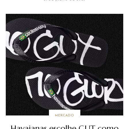
MERCADO
Havaianas escolhe GUT como