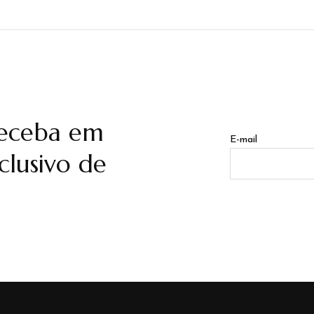
receba em
E-mail
lusivo de