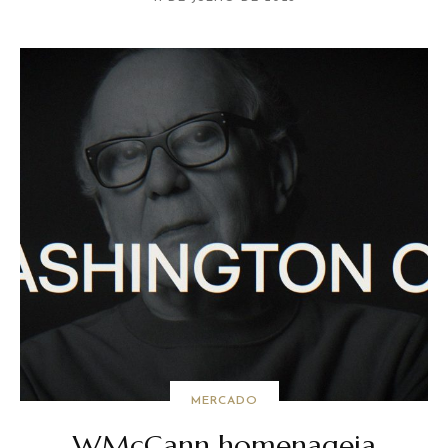
MERCADO
WMcCann homenageia