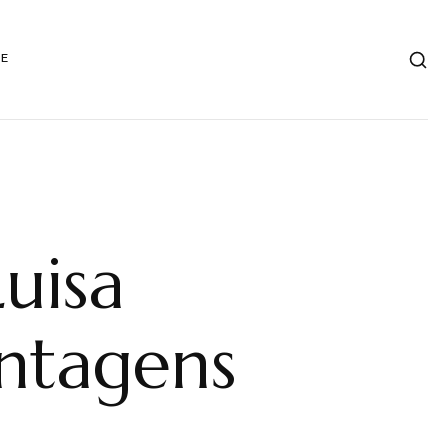
DE
uisa
ntagens