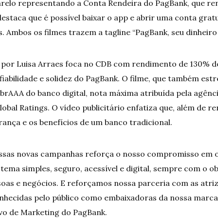
relo representando a Conta Rendeira do PagBank, que r
destaca que é possível baixar o app e abrir uma conta gra
. Ambos os filmes trazem a tagline “PagBank, seu dinheiro
 por Luisa Arraes foca no CDB com rendimento de 130% do
nfiabilidade e solidez do PagBank. O filme, que também est
 brAAA do banco digital, nota máxima atribuída pela agênci
lobal Ratings. O vídeo publicitário enfatiza que, além de r
ança e os benefícios de um banco tradicional.
ssas novas campanhas reforça o nosso compromisso em o
ema simples, seguro, acessível e digital, sempre com o obje
ssoas e negócios. E reforçamos nossa parceria com as atri
conhecidas pelo público como embaixadoras da nossa marca”
ivo de Marketing do PagBank.