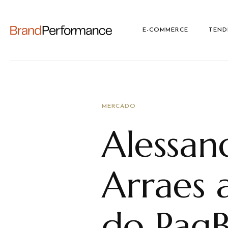
E-COMMERCE
TEND
MERCADO
Alessan
Arraes 
do Pag